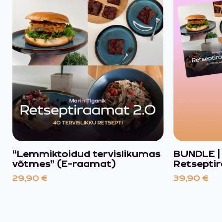
“Lemmiktoidud tervislikumas
BUNDLE |
võtmes” (E-raamat)
Retsepti
29,90
€
39,90
€