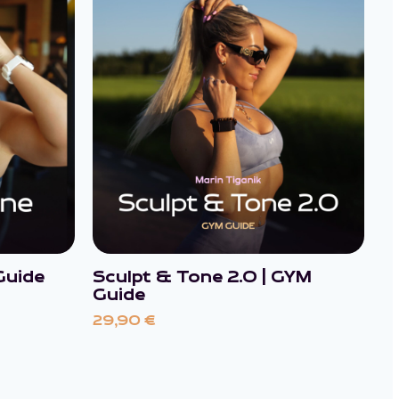
Guide
Sculpt & Tone 2.0 | GYM
T
Guide
2
29,90
€