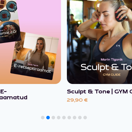
 E-
Sculpt & Tone | GYM 
raamatud
29,90
€