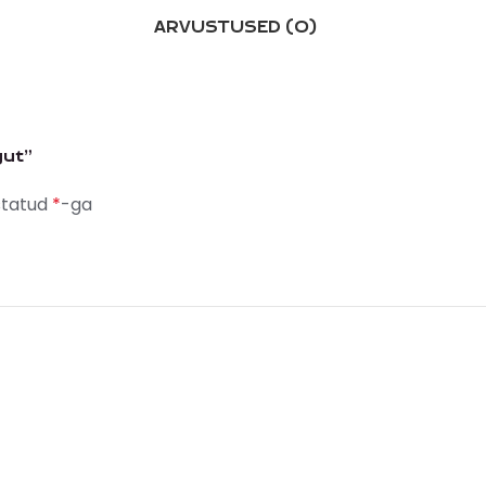
ARVUSTUSED (0)
gut”
statud
*
-ga