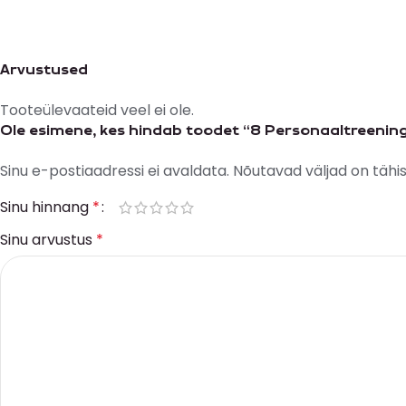
Arvustused
Tooteülevaateid veel ei ole.
Ole esimene, kes hindab toodet “8 Personaaltreenin
Sinu e-postiaadressi ei avaldata.
Nõutavad väljad on tähi
Sinu hinnang
*
Sinu arvustus
*