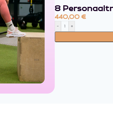
8 Personaalt
440,00
€
-
+