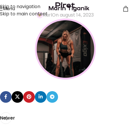
Piret
Skip to navigation
Menu
Skip to main content
Karl
On august 14, 2023
Newer