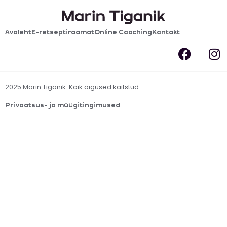
Avaleht
E-retseptiraamat
Online Coaching
Kontakt
2025 Marin Tiganik. Kõik õigused kaitstud
Privaatsus- ja müügitingimused